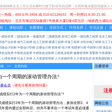
美国纳斯达克上市企业欢聚时代旗下职业培训品牌－住房和城乡建设部建筑人
一热线：400-678-3456 或 010-62126633 周一到周日 
网校地址：北京市海淀区知春路7号致真大厦D座4层北区（地铁西
程
|
课程试听
|
免费课程
|
培训方式
|
环球名师
|
学员反馈
|
一级造价师
二级造价师
一级建筑师
二级建筑师
咨询工程师
一级结构工程师
安全工程
房地产估价师
电气工程师
岩土工程师
暖通工程师
环保工程师
水利水电工程师
化工工
初级会计职称
中级会计职称
注册会计师
税务师
统计师
初级审计师
中级审计师
基金从
床执业医师
中医执业医师
中西医执业医师
口腔执业医师
健康管理师
育婴师
中医康复
试
心理咨询师
社会工作师
人力资源管理师
人力资源经理
人力资源实训
软考高级职称
注册登录
指南
>> 文章内容
为一个周期的滚动管理办法?
注册会员
（请先注册再咨询问题）
成绩实行2年为一个周期的滚动管理办法”?
成绩实行2年为一个周期的滚动管理办法，参加全部3、4
网校公告
试年度内通过全部科目。但并不要求在一个考试年度必须通
2026年