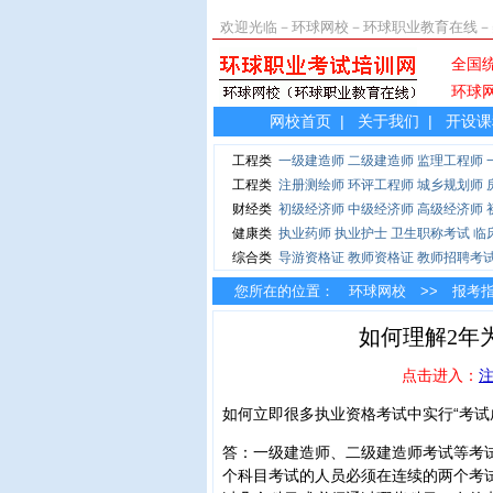
欢迎光临－环球网校－环球职业教育在线－
全国统
环球
网校首页
|
关于我们
|
开设课
工程类
一级建造师
二级建造师
监理工程师
工程类
注册测绘师
环评工程师
城乡规划师
财经类
初级经济师
中级经济师
高级经济师
健康类
执业药师
执业护士
卫生职称考试
临
综合类
导游资格证
教师资格证
教师招聘考
您所在的位置：
环球网校
>>
报考
如何理解2年
点击进入：
如何立即很多执业资格考试中实行“考试
答：一级建造师、二级建造师考试等考试
个科目考试的人员必须在连续的两个考