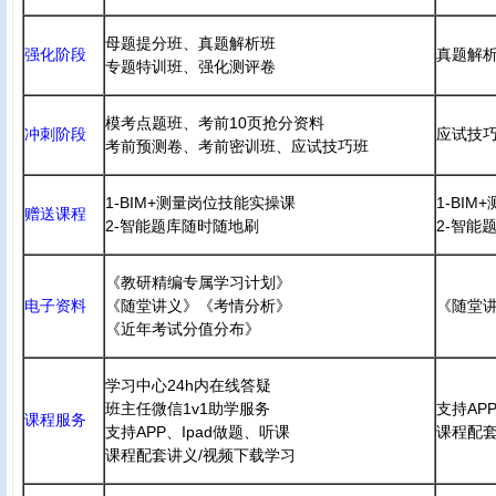
母题提分班、真题解析班
强化阶段
真题解
专题特训班、强化测评卷
模考点题班、考前10页抢分资料
冲刺阶段
应试技巧
考前预测卷、考前密训班、应试技巧班
1-BIM+测量岗位技能实操课
1-BI
赠送课程
2-智能题库随时随地刷
2-智能
《教研精编专属学习计划》
电子资料
《随堂讲义》《考情分析》
《随堂
《近年考试分值分布》
学习中心24h内在线答疑
班主任微信1v1助学服务
支持AP
课程服务
支持APP、Ipad做题、听课
课程配套
课程配套讲义/视频下载学习