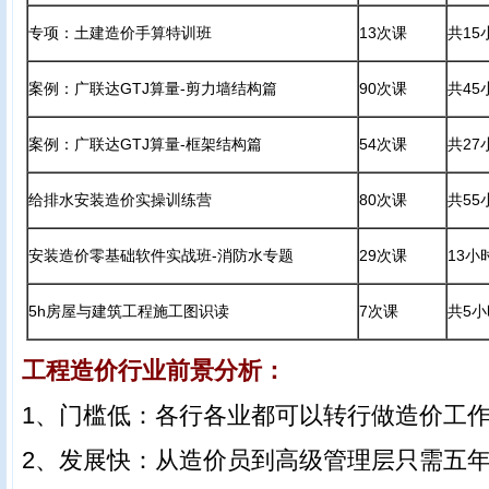
专项：土建造价手算特训班
13次课
共15
案例：广联达GTJ算量-剪力墙结构篇
90次课
共45
案例：广联达GTJ算量-框架结构篇
54次课
共27
给排水安装造价实操训练营
80次课
共55
安装造价零基础软件实战班-消防水专题
29次课
13小
5h房屋与建筑工程施工图识读
7次课
共5小
工程造价行业前景分析：
1、门槛低：各行各业都可以转行做造价工
2、发展快：从造价员到高级管理层只需五