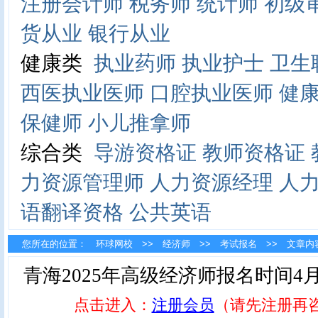
注册会计师
税务师
统计师
初级
货从业
银行从业
健康类
执业药师
执业护士
卫生
西医执业医师
口腔执业医师
健
保健师
小儿推拿师
综合类
导游资格证
教师资格证
力资源管理师
人力资源经理
人
语翻译资格
公共英语
您所在的位置：
环球网校
>>
经济师
>>
考试报名
>> 文章内
青海2025年高级经济师报名时间4月1
点击进入：
注册会员
（请先注册再