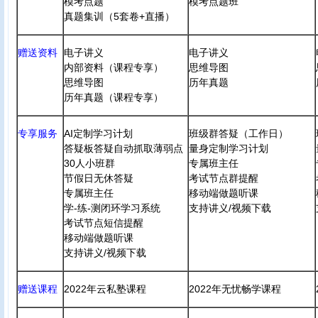
模考点题
模考点题班
真题集训（5套卷+直播）
赠送资料
电子讲义
电子讲义
内部资料（课程专享）
思维导图
思维导图
历年真题
历年真题（课程专享）
专享服务
AI定制学习计划
班级群答疑（工作日）
答疑板答疑自动抓取薄弱点
量身定制学习计划
30人小班群
专属班主任
节假日无休答疑
考试节点群提醒
专属班主任
移动端做题听课
学-练-测闭环学习系统
支持讲义/视频下载
考试节点短信提醒
移动端做题听课
支持讲义/视频下载
赠送课程
2022年云私塾课程
2022年无忧畅学课程