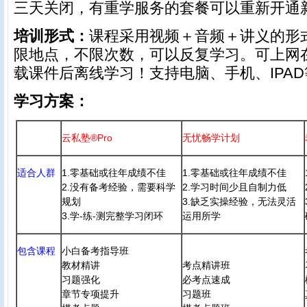
三天关闭，有重学服务的套餐可以重新开通
培训形式：
课程采用视频＋音频＋讲义的形
限地点，不限次数，可以反复学习。可上网
载课件后离线学习！支持电脑、手机、IPA
学习方案：
云私塾®Pro
无忧畅学计划
适合人群
1.零基础或往年成绩不佳
1.零基础或往年成绩不佳
2.没有备考经验，需要科学
2.学习时间少且自制力低
规划
3.缺乏实操经验，无法灵活
3.学-练-测完整学习闭环
运用所学
包含课程
小白备考指导班
教材精讲
考点精讲班
习题强化
必考点速成
章节专项提升
习题班